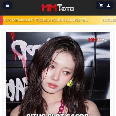
ENIKMATI TOGEL SECARA KONSISTEN.
TOTOSLOT MEN